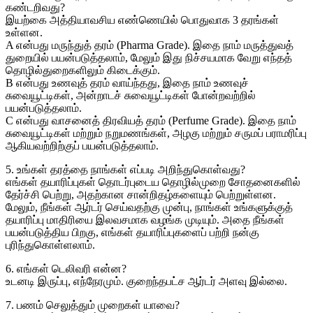
கண்டறிவது?
இயற்கை அத்தியாவசிய எண்ணெயில் பொதுவாக 3 தரங்கள்
உள்ளன.
A என்பது மருந்துத் தரம் (Pharma Grade). இதை நாம் மருத்துவத்
துறையில் பயன்படுத்தலாம், மேலும் இது நிச்சயமாக வேறு எந்தத்
தொழில்துறைகளிலும் கிடைக்கும்.
B என்பது உணவுத் தரம் வாய்ந்தது, இதை நாம் உணவுச்
சுவையூட்டிகள், அன்றாடச் சுவையூட்டிகள் போன்றவற்றில்
பயன்படுத்தலாம்.
C என்பது வாசனைத் திரவியத் தரம் (Perfume Grade). இதை நாம்
சுவையூட்டிகள் மற்றும் நறுமணங்கள், அழகு மற்றும் சருமப் பராமரிப்பு
ஆகியவற்றிற்குப் பயன்படுத்தலாம்.
5. உங்கள் தரத்தை நாங்கள் எப்படி அறிந்துகொள்வது?
எங்கள் தயாரிப்புகள் தொடர்புடைய தொழில்முறை சோதனைகளில்
தேர்ச்சி பெற்று, அதற்கான சான்றிதழ்களையும் பெற்றுள்ளன.
மேலும், நீங்கள் ஆர்டர் செய்வதற்கு முன்பு, நாங்கள் உங்களுக்குத்
தயாரிப்பு மாதிரியை இலவசமாக வழங்க முடியும். அதை நீங்கள்
பயன்படுத்திய பிறகு, எங்கள் தயாரிப்புகளைப் பற்றி நன்கு
புரிந்துகொள்ளலாம்.
6. எங்கள் டெலிவரி என்ன?
உடனடி இருப்பு, எந்நேரமும். குறைந்தபட்ச ஆர்டர் அளவு இல்லை.
7. பணம் செலுத்தும் முறைகள் யாவை?