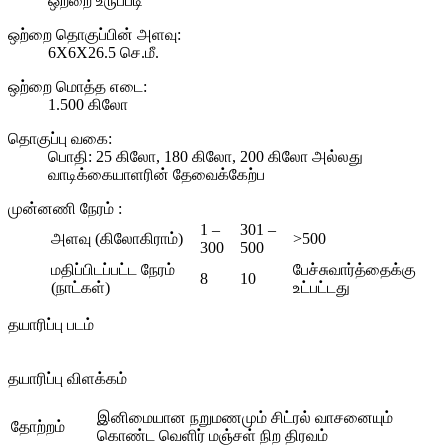
ஒற்றை உருப்படி
ஒற்றை தொகுப்பின் அளவு:
6X6X26.5 செ.மீ.
ஒற்றை மொத்த எடை:
1.500 கிலோ
தொகுப்பு வகை:
பொதி: 25 கிலோ, 180 கிலோ, 200 கிலோ அல்லது
வாடிக்கையாளரின் தேவைக்கேற்ப
முன்னணி நேரம்
:
1 –
301 –
அளவு (கிலோகிராம்)
>500
300
500
மதிப்பிடப்பட்ட நேரம்
பேச்சுவார்த்தைக்கு
8
10
(நாட்கள்)
உட்பட்டது
தயாரிப்பு படம்
தயாரிப்பு விளக்கம்
இனிமையான நறுமணமும் சிட்ரல் வாசனையும்
தோற்றம்
கொண்ட வெளிர் மஞ்சள் நிற திரவம்