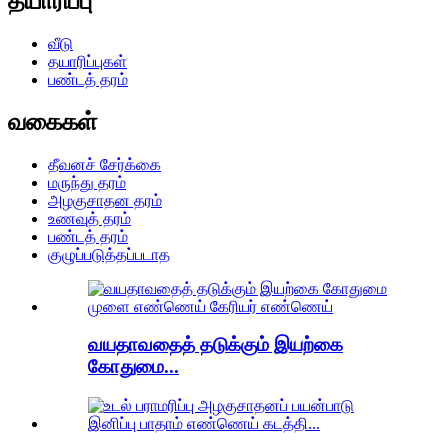
தயாரிப்பு
வீடு
தயாரிப்புகள்
பண்டத் தரம்
வகைகள்
தீவனச் சேர்க்கை
மருந்து தரம்
அழகுசாதன தரம்
உணவுத் தரம்
பண்டத் தரம்
குழுப்படுத்தப்படாத
வயதாவதைத் தடுக்கும் இயற்கை
கோதுமை...