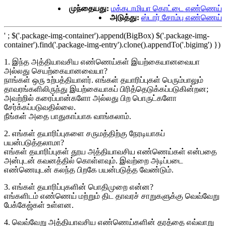
முந்தையது:
மக்கடாமியா கொட்டை எண்ணெய்
அடுத்து:
ஸ்டார் சோம்பு எண்ணெய்
' ; $('.package-img-container').append(BigBox) $('.package-img-
container').find('.package-img-entry').clone().appendTo('.bigimg') })
1. இந்த அத்தியாவசிய எண்ணெய்கள் இயற்கையானவையா
அல்லது செயற்கையானவையா?
நாங்கள் ஒரு உற்பத்தியாளர். எங்கள் தயாரிப்புகள் பெரும்பாலும்
தாவரங்களிலிருந்து இயற்கையாகப் பிரித்தெடுக்கப்படுகின்றன;
அவற்றில் கரைப்பான்களோ அல்லது பிற பொருட்களோ
சேர்க்கப்படுவதில்லை.
நீங்கள் அதை பாதுகாப்பாக வாங்கலாம்.
2. எங்கள் தயாரிப்புகளை சருமத்திற்கு நேரடியாகப்
பயன்படுத்தலாமா?
எங்கள் தயாரிப்புகள் தூய அத்தியாவசிய எண்ணெய்கள் என்பதை
அன்புடன் கவனத்தில் கொள்ளவும். இவற்றை அடிப்படை
எண்ணெயுடன் கலந்த பிறகே பயன்படுத்த வேண்டும்.
3. எங்கள் தயாரிப்புகளின் பொதிமுறை என்ன?
எங்களிடம் எண்ணெய் மற்றும் திட தாவரச் சாறுகளுக்கு வெவ்வேறு
பேக்கேஜ்கள் உள்ளன.
4. வெவ்வேறு அத்தியாவசிய எண்ணெய்களின் தரத்தை எவ்வாறு