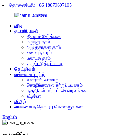
தொலைபேசி: +86 18879697105
வீடு
தயாரிப்புகள்
தீவனச் சேர்க்கை
மருந்து தரம்
அழகுசாதன தரம்
உணவுத் தரம்
பண்டத் தரம்
குழுப்படுத்தப்படாத
செய்திகள்
எங்களைப் பற்றி
வளர்ச்சி வரலாறு
தொழிற்சாலை சுற்றுப்பயணம்
தகுதிகள் மற்றும் கௌரவங்கள்
வீடியோ
விஆர்
எங்களைத் தொடர்பு கொள்ளுங்கள்
English