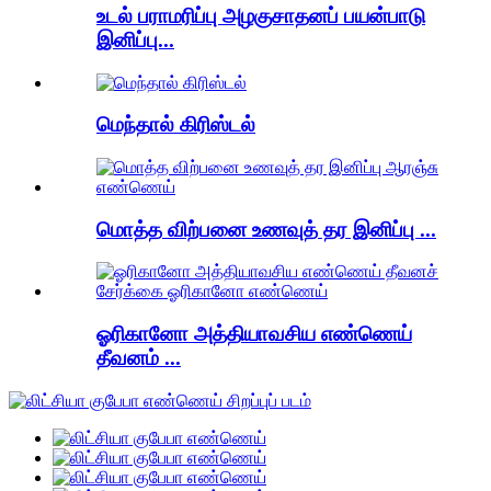
உடல் பராமரிப்பு அழகுசாதனப் பயன்பாடு
இனிப்பு...
மெந்தால் கிரிஸ்டல்
மொத்த விற்பனை உணவுத் தர இனிப்பு ...
ஓரிகானோ அத்தியாவசிய எண்ணெய்
தீவனம் ...