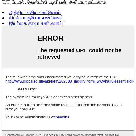
T/T, பேபால், வெஸ்டர்ன் யூனியன், அலிபாபா கட்டணம்
அத்தியாவசிய எண்ணெய்
லிட்சியா குபேபா எண்ணெய்
இயற்கை தாவர எண்ணெய்