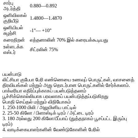
சார்பு
0.880—0.892
அடர்த்தி
ஒளிவிலகல்
1.4800—1.4870
குறியீடு
ஒளியியல்
-1°— +10°
சுழற்சி
கரைதிறன்
எத்தனாலின் 70% இல் கரையக்கூடியது
உள்ளடக்க
சிட்ரலின் 75%
எஸ்டர்
பயன்பாடு
லிட்சியா குபேபா பேரி எண்ணெயை உணவுப் பொருட்கள், வாசனைத்
திரவியங்கள் மற்றும் அது தொடர்பான பொருட்களில் சேர்க்கலாம்.
பாக்டீரியா எதிர்ப்புக்காகப் பயன்படுத்தலாம்
பூச்சிக்கொல்லியாக பரவலாகப் பயன்படுத்தப்படுகிறது
பொதி செய்தல் மற்றும் விநியோகம்
1. 250-1000 மிலி / அலுமினிய பாட்டில்
2. 25-50 கிலோ / பிளாஸ்டிக் டிரம் / அட்டை டிரம்
3. 180 அல்லது 200 கிலோ/பீப்பாய் (துத்தநாகம் பூசப்பட்ட இரும்பு
டிரம்)
4. வாடிக்கையாளர்களின் வேண்டுகோளின் பேரில்