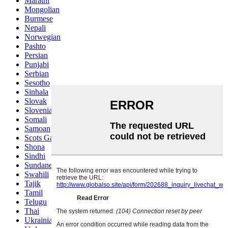
Marathi
Mongolian
Burmese
Nepali
Norwegian
Pashto
Persian
Punjabi
Serbian
Sesotho
Sinhala
Slovak
Slovenian
Somali
Samoan
Scots Gaelic
Shona
Sindhi
Sundanese
Swahili
Tajik
Tamil
Telugu
Thai
Ukrainian