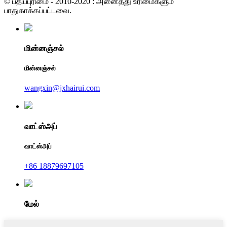
© பதிப்புரிமை - 2010-2020 : அனைத்து உரிமைகளும்
பாதுகாக்கப்பட்டவை.
மின்னஞ்சல்
மின்னஞ்சல்
wangxin@jxhairui.com
வாட்ஸ்அப்
வாட்ஸ்அப்
+86 18879697105
மேல்