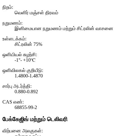
நிறம்:
வெளிர் மஞ்சள் திரவம்
நறுமணம்:
இனிமையான நறுமணம் மற்றும் சிட்ரலின் வாசனை
உள்ளடக்கம்:
சிட்ரலின் 75%
ஒளியியல் சுழற்சி:
-1°- +10℃
ஒளிவிலகல் குறியீடு:
1.4800-1.4870
சார்பு அடர்த்தி:
0.880-0.892
CAS எண்:
68855-99-2
பேக்கேஜிங் மற்றும் டெலிவரி
விற்பனை அலகுகள்: