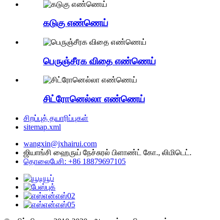
கடுகு எண்ணெய்
பெருஞ்சீரக விதை எண்ணெய்
சிட்ரோனெல்லா எண்ணெய்
சிறப்புத் தயாரிப்புகள்
sitemap.xml
wangxin@jxhairui.com
ஜியாங்சி ஹைருய் நேச்சுரல் பிளாண்ட் கோ., லிமிடெட்.
தொலைபேசி: +86 18879697105