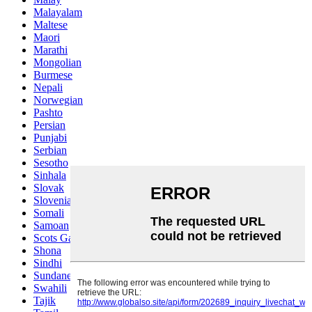
Malayalam
Maltese
Maori
Marathi
Mongolian
Burmese
Nepali
Norwegian
Pashto
Persian
Punjabi
Serbian
Sesotho
Sinhala
Slovak
Slovenian
Somali
Samoan
Scots Gaelic
Shona
Sindhi
Sundanese
Swahili
Tajik