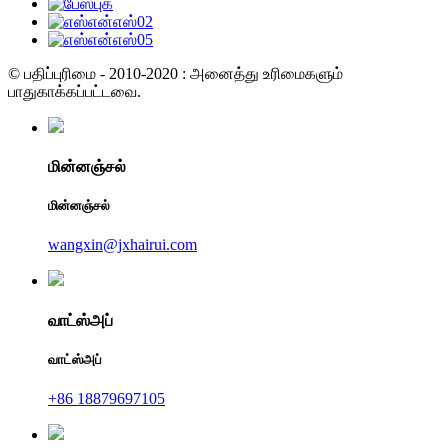
© பதிப்புரிமை - 2010-2020 : அனைத்து உரிமைகளும்
பாதுகாக்கப்பட்டவை.
மின்னஞ்சல்
மின்னஞ்சல்
wangxin@jxhairui.com
வாட்ஸ்அப்
வாட்ஸ்அப்
+86 18879697105