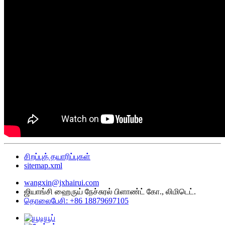
சிறப்புத் தயாரிப்புகள்
sitemap.xml
wangxin@jxhairui.com
ஜியாங்சி ஹைருய் நேச்சுரல் பிளாண்ட் கோ., லிமிடெட்.
தொலைபேசி: +86 18879697105