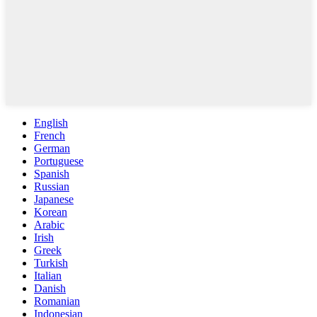
English
French
German
Portuguese
Spanish
Russian
Japanese
Korean
Arabic
Irish
Greek
Turkish
Italian
Danish
Romanian
Indonesian