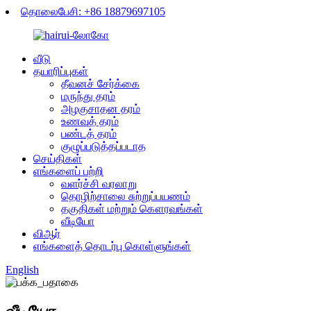
தொலைபேசி: +86 18879697105
வீடு
தயாரிப்புகள்
தீவனச் சேர்க்கை
மருந்து தரம்
அழகுசாதன தரம்
உணவுத் தரம்
பண்டத் தரம்
குழுப்படுத்தப்படாத
செய்திகள்
எங்களைப் பற்றி
வளர்ச்சி வரலாறு
தொழிற்சாலை சுற்றுப்பயணம்
தகுதிகள் மற்றும் கௌரவங்கள்
வீடியோ
விஆர்
எங்களைத் தொடர்பு கொள்ளுங்கள்
English