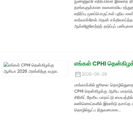
நுண்ணுயிர் எதிர்ப்பிகள் இல்லாத 
தரங்களுக்கான உலகளாவிய உந்துதலா
எதிர்ப்பு மூலப்பொருட்கள் புதிய வள
கார்வாக்ரோல் அதன் சக்திவாய்ந்த,
ஆக்ஸிஜனேற்றத் தடுப்புப் பண்புகளால
எங்கள் CPHI தென்கிழக
2026-06-29
பாங்காக்கில் ஜூலை: தொழில்துறை
CPHI தென்கிழக்கு ஆசிய மாநாடு,
சிரிகிட் தேசிய மாநாட்டு மையத்த
எண்ணெய்களில் இரண்டு தசாப்த க
தொழில்நுட்ப நிறுவனமாக...