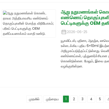
ஆறு நறுமணங்கள் கொண
எண்ணெய் தொகுப்புகளின
பெட்டிகளுக்கு OEM தனி
2026-06-25
யூகலிப்டஸ், புதினா, ஆரஞ்சு, லாவ
உள்ளடக்கிய புதிய 6×10ml இயற்
அறிமுகப்படுத்தப்பட்டுள்ளது. வெளிர
எண்ணெய்கள், புத்துணர்ச்சியான 
கொண்டுள்ளன. மேலும், இவை தளர
வழங்குகின்றன.
முதலில்
முந்தைய
1
2
3
4
5