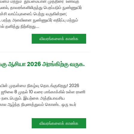
தீவனம் மற்றும் 'தூய்மையான முத்திரை' உணவுத்
ல், தாவரங்களிலிருந்து பெறப்படும் நுண்ணுயிர்
ர்ச்சி வாய்ப்புகளைப் பெற்று வருகின்றன;
 பரந்த அளவிலான நுண்ணுயிர் எதிர்ப்பு மற்றும்
் தனித்து நிற்கிறது....
விவரங்களைக் காண்க
்கு ஆசியா 2026 அரங்கிற்கு வருக.
யின் முதன்மை நிகழ்வு தொடங்குகிறது! 2026
 ஜூலை 8 முதல் 10 வரை பாங்காக்கில் உள்ள ராணி
ில் நடைபெறும். இயற்கை அத்தியாவசிய
ால ஆழ்ந்த நிபுணத்துவம் கொண்ட ஒரு உயர்
விவரங்களைக் காண்க