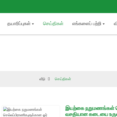
தயாரிப்புகள்
செய்திகள்
எங்களைப் பற்றி
வ
செய்திகள்
வீடு
செய்திகள்
இயற்கை நறுமணங்கள் ச
வசதியான கடையை உருவ