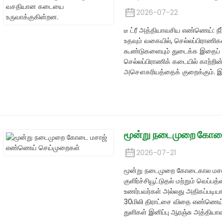
2026-07-22
டீ ட்ரீ அத்தியாவசிய எண்ணெய்: நீ
உதவும் வகையில், செல்லப்பிராண
கூண்டுகளையும் துடைக்க இதைப்
செல்லப்பிராணிக் கடையில் காற்றின் 
அசௌகரியத்தைக் குறைக்கும். இந்த
மூன்று நடைமுறை கோட
2026-07-21
மூன்று நடைமுறை கோடைகால மசா
குளிர்ச்சியூட்டுதல் மற்றும் வெப்ப
உணர்பவர்கள் அல்லது அதிகப்படிய
30மிலி திராட்சை விதை எண்ணெய்
துளிகள் இனிப்பு ஆரஞ்சு அத்திய