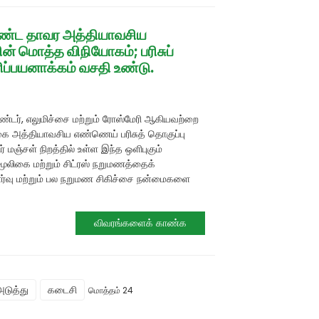
்ட தாவர அத்தியாவசிய
் மொத்த விநியோகம்; பரிசுப்
ப்பயனாக்கம் வசதி உண்டு.
ெண்டர், எலுமிச்சை மற்றும் ரோஸ்மேரி ஆகியவற்றை
கை அத்தியாவசிய எண்ணெய் பரிசுத் தொகுப்பு
் மஞ்சள் நிறத்தில் உள்ள இந்த ஒளிபுகும்
மூலிகை மற்றும் சிட்ரஸ் நறுமணத்தைக்
்வு மற்றும் பல நறுமண சிகிச்சை நன்மைகளை
விவரங்களைக் காண்க
அடுத்து
கடைசி
மொத்தம் 24