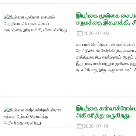
இயற்கை மூலிகை சைபர
சருமத்தை இதமாக்கி, சீ
2026-07-02
சைபரஸ் ரொட்டுண்டஸ் எண்ணெய் 
ரொட்டுண்டஸ் வேர்க்கிழங்குகளை வட
அத்தியாவசிய எண்ணெய் ஆகும். இ
இதமான, மண் மற்றும் மூலிகை நற
தடவும்போது, ​​இது ஆழமான ஊட்டச்
இயற்கை கார்வாக்ரோல் 
அதிகரித்து வருகிறது.
2026-07-01