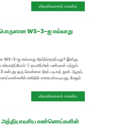
விவரங்களைக் காண்க
ம் பொருளான WS-3-ஐ எவ்வாறு
ான WS-3-ஐ எவ்வாறு தேர்ந்தெடுப்பது? இன்று,
விவாதிப்போம்: 1. தயாரிப்பின் பண்புகள் மற்றும்
S-3 என்பது ஒரு வெள்ளை நிறப் படிகத் தூள் ஆகும்,
 கரைப்பான்களில் எளிதில் கரையக்கூடியது, மேலும்
விவரங்களைக் காண்க
் அத்தியாவசிய எண்ணெய்களின்