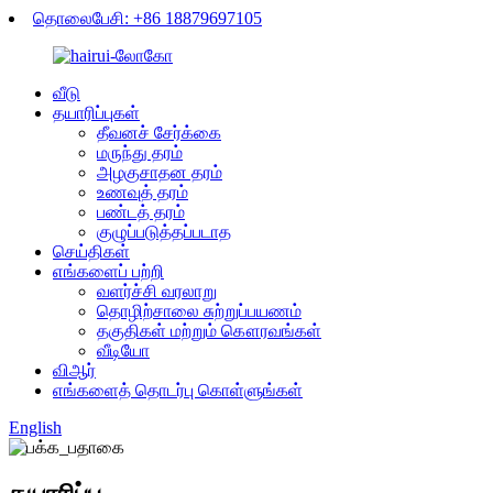
தொலைபேசி: +86 18879697105
வீடு
தயாரிப்புகள்
தீவனச் சேர்க்கை
மருந்து தரம்
அழகுசாதன தரம்
உணவுத் தரம்
பண்டத் தரம்
குழுப்படுத்தப்படாத
செய்திகள்
எங்களைப் பற்றி
வளர்ச்சி வரலாறு
தொழிற்சாலை சுற்றுப்பயணம்
தகுதிகள் மற்றும் கௌரவங்கள்
வீடியோ
விஆர்
எங்களைத் தொடர்பு கொள்ளுங்கள்
English