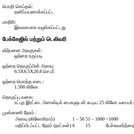
பொதி செய்தல்:
தனிப்பயனாக்கப்பட்ட
மாதிரி:
இலவசமாக வழங்கப்பட்டது
பேக்கேஜிங் மற்றும் டெலிவரி
விற்பனை அலகுகள்:
ஒற்றை உருப்படி
ஒற்றை தொகுப்பின் அளவு:
6.5X6.5X26.8 செ.மீ.
ஒற்றை மொத்த எடை:
1.500 கிலோ
தொகுப்பு வகை:
உட்புற இரட்டை பிளாஸ்டிக் பைகளுடன் கூடிய 25 கிலோ ஃபைபர்
முன்னணி நேரம்
:
அளவு (கிலோகிராம்)
1 – 50
51 – 1000
>1000
மதிப்பிடப்பட்ட நேரம் (நாட்கள்)
6
15
பேச்சுவார்த்தை