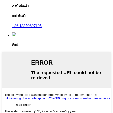
வாட்ஸ்அப்
வாட்ஸ்அப்
+86 18879697105
மேல்