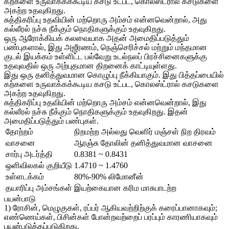
கற்களை உருவாக்கக்கூடிய கசடு உட்பட, கொலஸ்ட்ரால் கசடுகளை
அகற்ற உதவுகிறது.
சுத்திகரிப்பு உதவியின் மற்றொரு அம்சம் என்னவென்றால், அது
கல்லீரல் நச்சு நீக்கும் நொதிகளுக்கும் உதவுகிறது.
ஒரு ஆரோக்கியக் கலவையாக அதன் அமைதிப்படுத்தும்
பண்புகளால், இது அஜீரணம், நெஞ்செரிச்சல் மற்றும் மந்தமான
குடல் இயக்கம் உள்ளிட்ட பல்வேறு உடல்நலப் பிரச்சினைகளுக்கு
உதவுவதில் ஒரு அற்புதமான திறனைக் காட்டியுள்ளது.
இது ஒரு தனித்துவமான கொழுப்பு நீக்கியாகும். இது பித்தப்பையில்
கற்களை உருவாக்கக்கூடிய கசடு உட்பட, கொலஸ்ட்ரால் கசடுகளை
அகற்ற உதவுகிறது.
சுத்திகரிப்பு உதவியின் மற்றொரு அம்சம் என்னவென்றால், இது
கல்லீரல் நச்சு நீக்கும் நொதிகளுக்கும் உதவுகிறது. இதன்
அமைதிப்படுத்தும் பண்புகள்.
தோற்றம்
நிறமற்ற அல்லது வெளிர் மஞ்சள் நிற திரவம்
வாசனை
ஆரஞ்சு தோலின் தனித்துவமான வாசனை
சார்பு அடர்த்தி
0.8381 ~ 0.8431
ஒளிவிலகல் குறியீடு
1.4710 ~ 1.4760
உள்ளடக்கம்
80%-90% லிமோனீன்
தயாரிப்பு அம்சங்கள்
இயற்கையான கரிம மாசுபாடற்ற
பயன்பாடு
1) ரோசின், மெழுகுகள், ரப்பர் ஆகியவற்றிற்குக் கரைப்பானாகவும்;
எண்ணெய்கள், பிசின்கள் போன்றவற்றைப் பரப்பும் காரணியாகவும்
பயன்படுத்தப்படுகிறது.