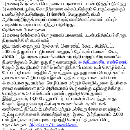
2) உணவு சேர்க்கைப் பொருளாகப் பரவலாகப் பயன்படுத்தப்படுகிறது.
3) வண்ணப்பூச்சு, தொழிற்சாலை சுத்தப்படுத்தும் பொருட்களுக்குப்
பயன்படுத்தப்படுகிறது. 1) ரோசின், மெழுகுகள், ரப்பர்
ஆகியவற்றிற்குக் கரைப்பானாகவும்; எண்ணெய்களைப் பரப்பும்
காரணியாகவும் பயன்படுத்தப்படுகிறது.
ரெசின்கள் போன்றவை.
2) உணவு சேர்க்கைப் பொருளாகப் பரவலாகப் பயன்படுத்தப்படுகிறது.
நிறுவனத்தின் சுயவிவரம்
ஜியாங்சி ஹைருய் நேச்சுரல் பிளாண்ட் கோ., லிமிடெட்.
2006-ல் நிறுவப்பட்ட ஜியாங்சி ஹைருய் நேச்சுரல் பிளான்ட் கோ.,
லிமிடெட், இயற்கை தாவரங்களின் உற்பத்தி மற்றும் விற்பனையில்
நிபுணத்துவம் பெற்ற ஒரு நிறுவனமாகும்.
அத்தியாவசிய எண்ணெய்
மேலும் இது, ஜியான் நகரில் உள்ள ஜிங்காங் மலை உயர் தொழில்நுட்ப
மேம்பாட்டு மண்டலத்தில் அமைந்துள்ளது. நறுமணப் பொருட்களின்
தாயகம் என அறியப்படும் இவ்விடத்தின் சாதகமான புவியியல்
அமைப்பானது, உயர்ந்த, செழிப்பான மற்றும் தொழில்முறை இயற்கை
தாவர வளங்களை நாம் அதிகமாகப் பெறுவதற்கு வழிவகுக்கிறது.
மொத்தமாக 50 மில்லியன் யுவான் முதலீடு செய்துள்ள
இந்நிறுவனம், 13,000 சதுர மீட்டர் பரப்பளவில் அமைந்துள்ளது.
மேலும், இது முதல் தர ஆய்வு உபகரணங்கள், தானியங்கி
எண்ணெய் நிரப்பும் இயந்திரம் மற்றும் பல்வேறு சோதனை மற்றும்
ஆய்வு வசதிகளைக் கொண்டுள்ளது. இவை, இந்நிறுவனம் 2,000
டன் இயற்கை எரிவாயுவை உற்பத்தி செய்யும் திறனைப் பெற
உதவுகின்றன.
அத்தியாவசிய எண்ணெய்
அடிக்கடி கேட்கப்படும் கேள்விகள்