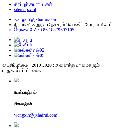
சிறப்புத் தயாரிப்புகள்
sitemap.xml
wangxin@jxhairui.com
ஜியாங்சி ஹைருய் நேச்சுரல் பிளாண்ட் கோ., லிமிடெட்.
தொலைபேசி: +86 18879697105
© பதிப்புரிமை - 2010-2020 : அனைத்து உரிமைகளும்
பாதுகாக்கப்பட்டவை.
மின்னஞ்சல்
மின்னஞ்சல்
wangxin@jxhairui.com