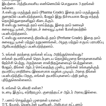
இயற்கை அத்தியாவசிய எண்ணெயில் பொதுவாக 3 தரங்கள்
உள்ளன.
A என்பது மருந்துத் தரம் (Pharma Grade). இதை நாம் மருத்துவத்
துறையில் பயன்படுத்தலாம், மேலும் இது நிச்சயமாக வேறு எந்தத்
தொழில்துறைகளிலும் கிடைக்கும்.
B என்பது உணவுத் தரம் வாய்ந்தது, இதை நாம் உணவுச்
சுவையூட்டிகள், அன்றாடச் சுவையூட்டிகள் போன்றவற்றில்
பயன்படுத்தலாம்.
C என்பது வாசனைத் திரவியத் தரம் (Perfume Grade). இதை நாம்
சுவையூட்டிகள் மற்றும் நறுமணங்கள், அழகு மற்றும் சருமப் பராமரிப்பு
ஆகியவற்றிற்குப் பயன்படுத்தலாம்.
5. உங்கள் தரத்தை நாங்கள் எப்படி அறிந்துகொள்வது?
எங்கள் தயாரிப்புகள் தொடர்புடைய தொழில்முறை சோதனைகளில்
தேர்ச்சி பெற்று, அதற்கான சான்றிதழ்களையும் பெற்றுள்ளன.
மேலும், நீங்கள் ஆர்டர் செய்வதற்கு முன்பு, நாங்கள் உங்களுக்குத்
தயாரிப்பு மாதிரியை இலவசமாக வழங்க முடியும். அதை நீங்கள்
பயன்படுத்திய பிறகு, எங்கள் தயாரிப்புகளைப் பற்றி நன்கு
புரிந்துகொள்ளலாம்.
6. எங்கள் டெலிவரி என்ன?
உடனடி இருப்பு, எந்நேரமும். குறைந்தபட்ச ஆர்டர் அளவு இல்லை.
7. பணம் செலுத்தும் முறைகள் யாவை?
T/T, பேபால், வெஸ்டர்ன் யூனியன், அலிபாபா கட்டணம்