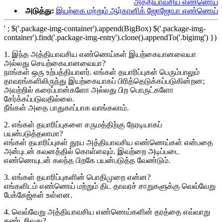
அத்தியாவசிய எண்ணெய்
அடுத்து:
இயற்கை மற்றும் ஆர்கானிக் ஜோஜோபா எண்ணெய்
' ; $('.package-img-container').append(BigBox) $('.package-img-
container').find('.package-img-entry').clone().appendTo('.bigimg') })
1. இந்த அத்தியாவசிய எண்ணெய்கள் இயற்கையானவையா
அல்லது செயற்கையானவையா?
நாங்கள் ஒரு உற்பத்தியாளர். எங்கள் தயாரிப்புகள் பெரும்பாலும்
தாவரங்களிலிருந்து இயற்கையாகப் பிரித்தெடுக்கப்படுகின்றன;
அவற்றில் கரைப்பான்களோ அல்லது பிற பொருட்களோ
சேர்க்கப்படுவதில்லை.
நீங்கள் அதை பாதுகாப்பாக வாங்கலாம்.
2. எங்கள் தயாரிப்புகளை சருமத்திற்கு நேரடியாகப்
பயன்படுத்தலாமா?
எங்கள் தயாரிப்புகள் தூய அத்தியாவசிய எண்ணெய்கள் என்பதை
அன்புடன் கவனத்தில் கொள்ளவும். இவற்றை அடிப்படை
எண்ணெயுடன் கலந்த பிறகே பயன்படுத்த வேண்டும்.
3. எங்கள் தயாரிப்புகளின் பொதிமுறை என்ன?
எங்களிடம் எண்ணெய் மற்றும் திட தாவரச் சாறுகளுக்கு வெவ்வேறு
பேக்கேஜ்கள் உள்ளன.
4. வெவ்வேறு அத்தியாவசிய எண்ணெய்களின் தரத்தை எவ்வாறு
கண்டறிவது?