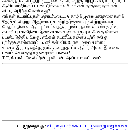
சுவையூட்டிகள் மற்றும் நறுமணங்கள், அழகு மற்றும் சருமப் பராமரிப்பு
ஆகியவற்றிற்குப் பயன்படுத்தலாம். 5. உங்கள் தரத்தை நாங்கள்
எப்படி அறிந்துகொள்வது?
எங்கள் தயாரிப்புகள் தொடர்புடைய தொழில்முறை சோதனைகளில்
தேர்ச்சி பெற்று, அதற்கான சான்றிதழ்களையும் பெற்றுள்ளன.
மேலும், நீங்கள் ஆர்டர் செய்வதற்கு முன்பு, நாங்கள் உங்களுக்கு
தயாரிப்பு மாதிரியை இலவசமாக வழங்க முடியும். அதை நீங்கள்
பயன்படுத்திய பிறகு, எங்கள் தயாரிப்புகளைப் பற்றி நன்கு
புரிந்துகொள்ளலாம். 6. எங்கள் விநியோக முறை என்ன?
உடனடி இருப்பு, எந்நேரமும். குறைந்தபட்ச ஆர்டர் அளவு இல்லை.
பணம் செலுத்தும் முறைகள் யாவை?
T/T, பேபால், வெஸ்டர்ன் யூனியன், அலிபாபா கட்டணம்
முந்தையது:
வீட்டில் தயாரிக்கப்பட்ட பழச்சாறு எலுமிச்சை