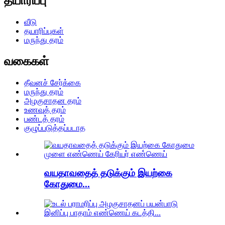
தயாரிப்பு
வீடு
தயாரிப்புகள்
மருந்து தரம்
வகைகள்
தீவனச் சேர்க்கை
மருந்து தரம்
அழகுசாதன தரம்
உணவுத் தரம்
பண்டத் தரம்
குழுப்படுத்தப்படாத
வயதாவதைத் தடுக்கும் இயற்கை
கோதுமை...