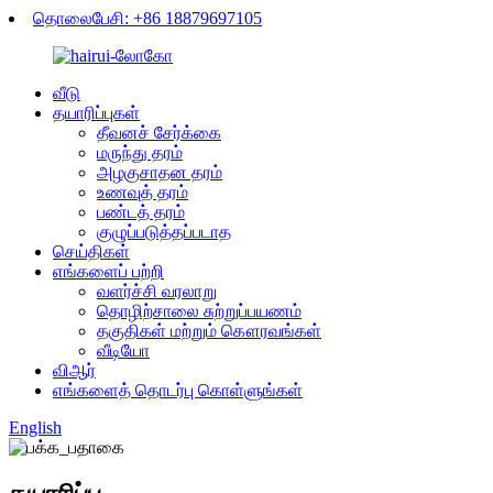
தொலைபேசி: +86 18879697105
வீடு
தயாரிப்புகள்
தீவனச் சேர்க்கை
மருந்து தரம்
அழகுசாதன தரம்
உணவுத் தரம்
பண்டத் தரம்
குழுப்படுத்தப்படாத
செய்திகள்
எங்களைப் பற்றி
வளர்ச்சி வரலாறு
தொழிற்சாலை சுற்றுப்பயணம்
தகுதிகள் மற்றும் கௌரவங்கள்
வீடியோ
விஆர்
எங்களைத் தொடர்பு கொள்ளுங்கள்
English