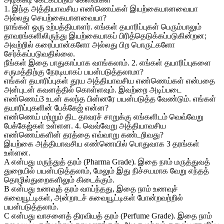
1. இந்த அத்தியாவசிய எண்ணெய்கள் இயற்கையானவையா
அல்லது செயற்கையானவையா?
நாங்கள் ஒரு உற்பத்தியாளர். எங்கள் தயாரிப்புகள் பெரும்பாலும்
தாவரங்களிலிருந்து இயற்கையாகப் பிரித்தெடுக்கப்படுகின்றன;
அவற்றில் கரைப்பான்களோ அல்லது பிற பொருட்களோ
சேர்க்கப்படுவதில்லை.
நீங்கள் இதை பாதுகாப்பாக வாங்கலாம். 2. எங்கள் தயாரிப்புகளை
சருமத்திற்கு நேரடியாகப் பயன்படுத்தலாமா?
எங்கள் தயாரிப்புகள் தூய அத்தியாவசிய எண்ணெய்கள் என்பதை
அன்புடன் கவனத்தில் கொள்ளவும். இவற்றை அடிப்படை
எண்ணெய்3 உடன் கலந்த பின்னரே பயன்படுத்த வேண்டும். எங்கள்
தயாரிப்புகளின் பேக்கேஜ் என்ன?
எண்ணெய் மற்றும் திட தாவரச் சாறுக்கு எங்களிடம் வெவ்வேறு
பேக்கேஜ்கள் உள்ளன. 4. வெவ்வேறு அத்தியாவசிய
எண்ணெய்களின் தரத்தை எவ்வாறு கண்டறிவது?
இயற்கை அத்தியாவசிய எண்ணெயில் பொதுவாக 3 தரங்கள்
உள்ளன.
A என்பது மருந்துத் தரம் (Pharma Grade). இதை நாம் மருத்துவத்
துறையில் பயன்படுத்தலாம், மேலும் இது நிச்சயமாக வேறு எந்தத்
தொழில்துறைகளிலும் கிடைக்கும்.
B என்பது உணவுத் தரம் வாய்ந்தது, இதை நாம் உணவுச்
சுவையூட்டிகள், அன்றாடச் சுவையூட்டிகள் போன்றவற்றில்
பயன்படுத்தலாம்.
C என்பது வாசனைத் திரவியத் தரம் (Perfume Grade). இதை நாம்