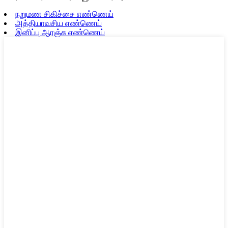
நறுமண சிகிச்சை எண்ணெய்
அத்தியாவசிய எண்ணெய்
இனிப்பு ஆரஞ்சு எண்ணெய்