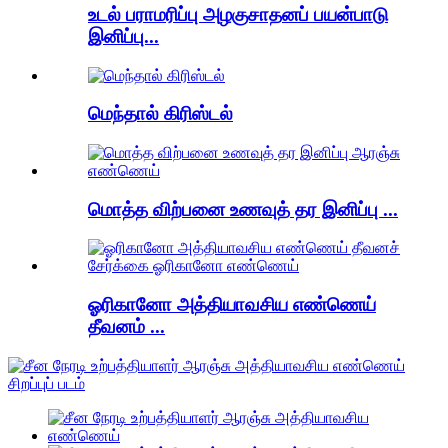
உடல் பராமரிப்பு அழகுசாதனப் பயன்பாடு
இனிப்பு...
மெந்தால் கிரிஸ்டல்
மொத்த விற்பனை உணவுத் தர இனிப்பு ...
ஓரிகானோ அத்தியாவசிய எண்ணெய்
தீவனம் ...