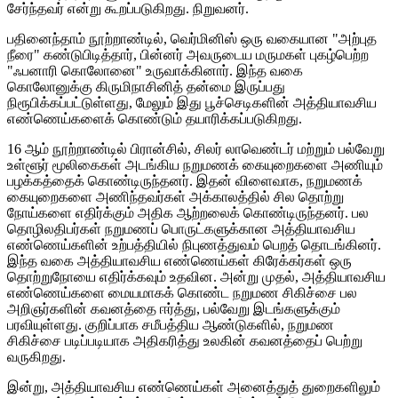
சேர்ந்தவர் என்று கூறப்படுகிறது. நிறுவனர்.
பதினைந்தாம் நூற்றாண்டில், வெர்மினிஸ் ஒரு வகையான "அற்புத
நீரை" கண்டுபிடித்தார், பின்னர் அவருடைய மருமகள் புகழ்பெற்ற
"ஃபனாரி கொலோனை" உருவாக்கினார். இந்த வகை
கொலோனுக்கு கிருமிநாசினித் தன்மை இருப்பது
நிரூபிக்கப்பட்டுள்ளது, மேலும் இது பூச்செடிகளின் அத்தியாவசிய
எண்ணெய்களைக் கொண்டும் தயாரிக்கப்படுகிறது.
16 ஆம் நூற்றாண்டில் பிரான்சில், சிலர் லாவெண்டர் மற்றும் பல்வேறு
உள்ளூர் மூலிகைகள் அடங்கிய நறுமணக் கையுறைகளை அணியும்
பழக்கத்தைக் கொண்டிருந்தனர். இதன் விளைவாக, நறுமணக்
கையுறைகளை அணிந்தவர்கள் அக்காலத்தில் சில தொற்று
நோய்களை எதிர்க்கும் அதிக ஆற்றலைக் கொண்டிருந்தனர். பல
தொழிலதிபர்கள் நறுமணப் பொருட்களுக்கான அத்தியாவசிய
எண்ணெய்களின் உற்பத்தியில் நிபுணத்துவம் பெறத் தொடங்கினர்.
இந்த வகை அத்தியாவசிய எண்ணெய்கள் கிரேக்கர்கள் ஒரு
தொற்றுநோயை எதிர்க்கவும் உதவின. அன்று முதல், அத்தியாவசிய
எண்ணெய்களை மையமாகக் கொண்ட நறுமண சிகிச்சை பல
அறிஞர்களின் கவனத்தை ஈர்த்து, பல்வேறு இடங்களுக்கும்
பரவியுள்ளது. குறிப்பாக சமீபத்திய ஆண்டுகளில், நறுமண
சிகிச்சை படிப்படியாக அதிகரித்து உலகின் கவனத்தைப் பெற்று
வருகிறது.
இன்று, அத்தியாவசிய எண்ணெய்கள் அனைத்துத் துறைகளிலும்