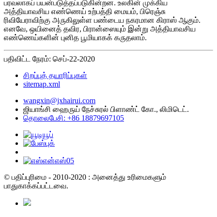
பரவலாகப் பயன்படுத்தப்படுகின்றன. உலகின் முக்கிய
அத்தியாவசிய எண்ணெய் உற்பத்தி மையம், பிரெஞ்சு
ரிவியேராவிற்கு அருகிலுள்ள பண்டைய நகரமான கிராஸ் ஆகும்.
எனவே, ஒயினைத் தவிர, பிரான்ஸையும் இன்று அத்தியாவசிய
எண்ணெய்களின் புனித பூமியாகக் கருதலாம்.
பதிவிட்ட நேரம்: செப்-22-2020
சிறப்புத் தயாரிப்புகள்
sitemap.xml
wangxin@jxhairui.com
ஜியாங்சி ஹைருய் நேச்சுரல் பிளாண்ட் கோ., லிமிடெட்.
தொலைபேசி: +86 18879697105
© பதிப்புரிமை - 2010-2020 : அனைத்து உரிமைகளும்
பாதுகாக்கப்பட்டவை.