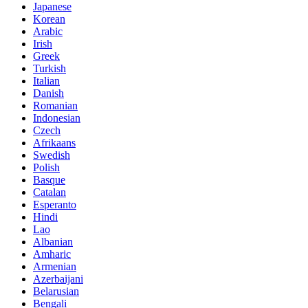
Japanese
Korean
Arabic
Irish
Greek
Turkish
Italian
Danish
Romanian
Indonesian
Czech
Afrikaans
Swedish
Polish
Basque
Catalan
Esperanto
Hindi
Lao
Albanian
Amharic
Armenian
Azerbaijani
Belarusian
Bengali