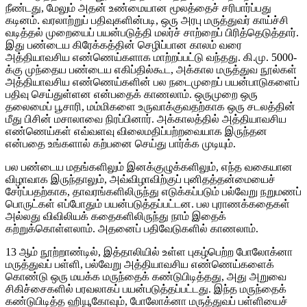
நீண்டது, மேலும் அதன் உண்மையான மூலத்தைச் சரிபார்ப்பது
கடினம். வரலாற்றுப் பதிவுகளின்படி, ஒரு அரபு மருத்துவர் காய்ச்சி
வடித்தல் முறையைப் பயன்படுத்தி மலர்ச் சாற்றைப் பிரித்தெடுத்தார்.
இது பண்டைய கிரேக்கத்தின் செழிப்பான காலம் வரை
அத்தியாவசிய எண்ணெய்களாக மாற்றப்பட்டு வந்தது. கி.மு. 5000-
க்கு முந்தைய பண்டைய எகிப்தில்கூட, அக்கால மருத்துவ நூல்கள்
அத்தியாவசிய எண்ணெய்களின் பல நடைமுறைப் பயன்பாடுகளைப்
பதிவு செய்துள்ளன என்பதைக் காணலாம். ஒருமுறை ஒரு
தலைமைப் பூசாரி, மம்மிகளை உருவாக்குவதற்காக ஒரு சடலத்தின்
மீது பிசின் மசாலாவை நிரப்பினார். அக்காலத்தில் அத்தியாவசிய
எண்ணெய்கள் எவ்வளவு விலைமதிப்பற்றவையாக இருந்தன
என்பதை உங்களால் கற்பனை செய்து பார்க்க முடியும்.
பல பண்டைய மதங்களிலும் இனக்குழுக்களிலும், எந்த வகையான
விழாவாக இருந்தாலும், அவ்விழாவிற்குப் புனிதத்தன்மையைச்
சேர்ப்பதற்காக, தாவரங்களிலிருந்து எடுக்கப்படும் பல்வேறு நறுமணப்
பொருட்கள் எப்போதும் பயன்படுத்தப்பட்டன. பல புராணக்கதைகள்
அல்லது விவிலியக் கதைகளிலிருந்து நாம் இதைக்
கற்றுக்கொள்ளலாம். அதனைப் பதிவேடுகளில் காணலாம்.
13 ஆம் நூற்றாண்டில், இத்தாலியில் உள்ள புகழ்பெற்ற போலோக்னா
மருத்துவப் பள்ளி, பல்வேறு அத்தியாவசிய எண்ணெய்களைக்
கொண்டு ஒரு மயக்க மருந்தைக் கண்டுபிடித்தது, அது அறுவை
சிகிச்சைகளில் பரவலாகப் பயன்படுத்தப்பட்டது. இந்த மருந்தைக்
கண்டுபிடித்த ஹியூகோவும், போலோக்னா மருத்துவப் பள்ளியைச்