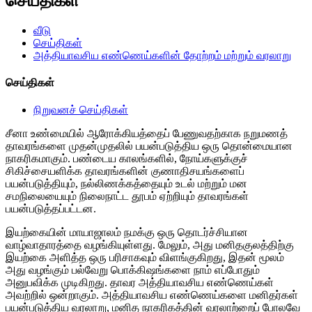
செய்திகள்
வீடு
செய்திகள்
அத்தியாவசிய எண்ணெய்களின் தோற்றம் மற்றும் வரலாறு
செய்திகள்
நிறுவனச் செய்திகள்
சீனா உண்மையில் ஆரோக்கியத்தைப் பேணுவதற்காக நறுமணத்
தாவரங்களை முதன்முதலில் பயன்படுத்திய ஒரு தொன்மையான
நாகரிகமாகும். பண்டைய காலங்களில், நோய்களுக்குச்
சிகிச்சையளிக்க தாவரங்களின் குணாதிசயங்களைப்
பயன்படுத்தியும், நல்லிணக்கத்தையும் உடல் மற்றும் மன
சமநிலையையும் நிலைநாட்ட தூபம் ஏற்றியும் தாவரங்கள்
பயன்படுத்தப்பட்டன.
இயற்கையின் மாயாஜாலம் நமக்கு ஒரு தொடர்ச்சியான
வாழ்வாதாரத்தை வழங்கியுள்ளது. மேலும், அது மனிதகுலத்திற்கு
இயற்கை அளித்த ஒரு பரிசாகவும் விளங்குகிறது, இதன் மூலம்
அது வழங்கும் பல்வேறு பொக்கிஷங்களை நாம் எப்போதும்
அனுபவிக்க முடிகிறது. தாவர அத்தியாவசிய எண்ணெய்கள்
அவற்றில் ஒன்றாகும். அத்தியாவசிய எண்ணெய்களை மனிதர்கள்
பயன்படுத்திய வரலாறு, மனித நாகரிகத்தின் வரலாற்றைப் போலவே