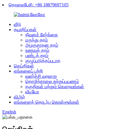
தொலைபேசி: +86 18879697105
வீடு
தயாரிப்புகள்
தீவனச் சேர்க்கை
மருந்து தரம்
அழகுசாதன தரம்
உணவுத் தரம்
பண்டத் தரம்
குழுப்படுத்தப்படாத
செய்திகள்
எங்களைப் பற்றி
வளர்ச்சி வரலாறு
தொழிற்சாலை சுற்றுப்பயணம்
தகுதிகள் மற்றும் கௌரவங்கள்
வீடியோ
விஆர்
எங்களைத் தொடர்பு கொள்ளுங்கள்
English